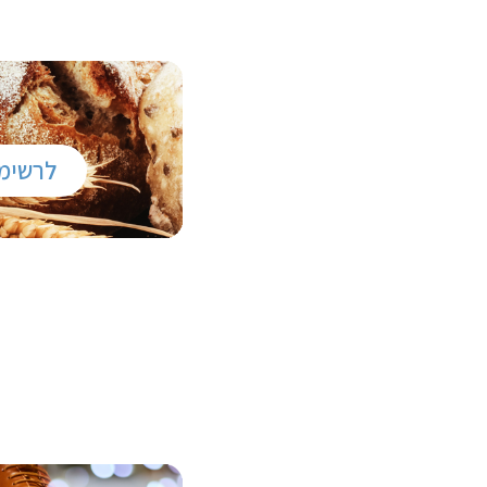
לרשימ