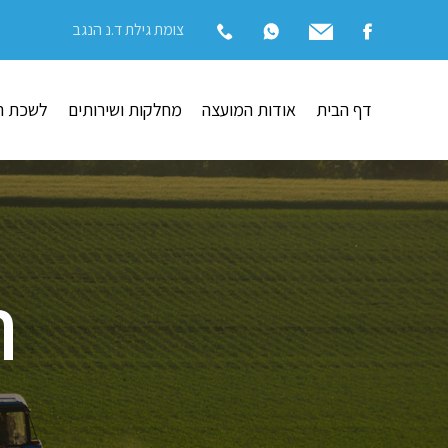
צומת גילת ד.נ הנגב
דף הבית
אודות המועצה
מחלקות ושירותים
לשכת ה
ה