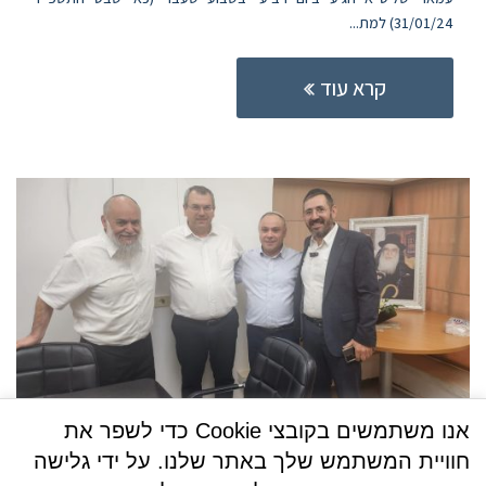
31/01/24) למת...
קרא עוד
אנו משתמשים בקובצי Cookie כדי לשפר את
ביקור מנכ"ל הרבנות הראשית ר' יהודה כהן
חוויית המשתמש שלך באתר שלנו. על ידי גלישה
מצגת ביקור מנכל (2)