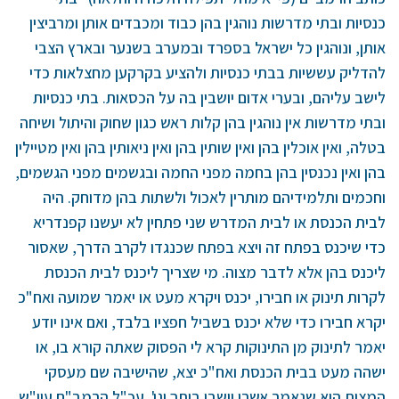
כנסיות ובתי מדרשות נוהגין בהן כבוד ומכבדים אותן ומרביצין
אותן, ונוהגין כל ישראל בספרד ובמערב בשנער ובארץ הצבי
להדליק עששיות בבתי כנסיות ולהציע בקרקען מחצלאות כדי
לישב עליהם, ובערי אדום יושבין בה על הכסאות. בתי כנסיות
ובתי מדרשות אין נוהגין בהן קלות ראש כגון שחוק והיתול ושיחה
בטלה, ואין אוכלין בהן ואין שותין בהן ואין ניאותין בהן ואין מטיילין
בהן ואין נכנסין בהן בחמה מפני החמה ובגשמים מפני הגשמים,
וחכמים ותלמידיהם מותרין לאכול ולשתות בהן מדוחק. היה
לבית הכנסת או לבית המדרש שני פתחין לא יעשנו קפנדריא
כדי שיכנס בפתח זה ויצא בפתח שכנגדו לקרב הדרך, שאסור
ליכנס בהן אלא לדבר מצוה. מי שצריך ליכנס לבית הכנסת
לקרות תינוק או חבירו, יכנס ויקרא מעט או יאמר שמועה ואח"כ
יקרא חבירו כדי שלא יכנס בשביל חפציו בלבד, ואם אינו יודע
יאמר לתינוק מן התינוקות קרא לי הפסוק שאתה קורא בו, או
ישהה מעט בבית הכנסת ואח"כ יצא, שהישיבה שם מעסקי
המצות היא שנאמר אשרי יושבי ביתך וגו'. עכ"ל הרמב"ם עיי"ש.