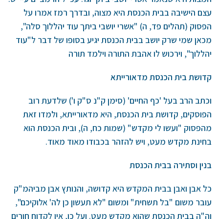
עצם הישיבה בבית הכנסת היא מצוה, ובדרך רמז אמרו על
הפסוק (תהלים פד, ה) "אשרי יושבי ביתך עוד יהללוך סלה",
מכאן שמי שרק יושב בבית הכנסת יגיע בסופו של דבר ל"עוד
יהללוך", וירכוש לו אהבת התורה וילמד תורה
קדושת בית הכנסת מדאורייתא
וכתב הרב בעל 'כף החיים' (סימן ק"נ ס"ק ו') שלדעת רוב
הפוסקים, קדושת בית הכנסת, היא מדאורייתא, ולמדו זאת
מהפסוק "ועשו לי מקדש" (שמות כח, ה), ובית הכנסת הוא
בחינת מקדש מעט, ויש להזהר בכבודו מאוד מאוד.
בנין וסתירה בבית הכנסת
כל אבן ואבן בבית המקדש היא קדושה, והנותץ אבן מביהמ"ק
עובר משום "בל תשחית" ומשום "לא תעשון כן לה' אלוקיכם",
וה"ה בבית הכנסת שהוא מקדש מעט. ועל כן, אין לקדוח חורים