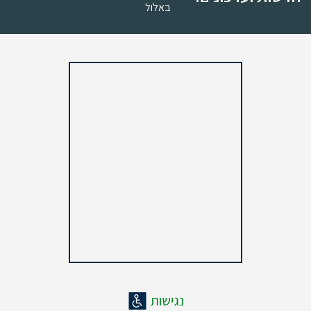
באלול