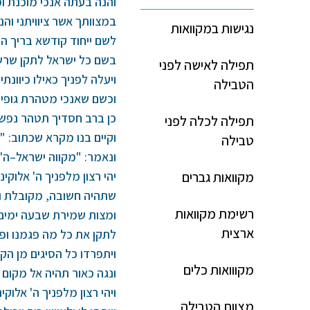
והנה בעתה אנכי מוכנת ו
במצוותך אשר ציוויתני והנ
נגישות במקוואות
לשם ייחוד קודשא בריך הו
בשם כל ישראל לתקן שרש מ
תפילה לאישה לפני
ויעלה לפניך כאילו כיוונתי 
הטבילה
וכשם שאנכי מטהרת גופי 
כן ברב חסדיך תטהר נפשי
תפילה לכלה לפני
וקיים בנו מקרא שכתוב: "
טבילה
ונאמר: "מקווה ישראל–ה' "
יהי רצון מלפניך ה' אלוקינו
מקוואות גברים
שתהיה חשובה, מקובלת ורצ
רשימת מקוואות
ומצות שמירת שבעה ימים 
ארצית
לתקן את כל מה פגמנו ופג
ויתפרדו כל הסיגים מן הק
מקווואות כלים
ונגה כאור תהיה אל מקום 
ויהי רצון מלפניך ה' אלוקינ
מצוות הטבילה