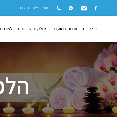
צומת גילת ד.נ הנגב
דף הבית
אודות המועצה
מחלקות ושירותים
לשכת ה
הלכ