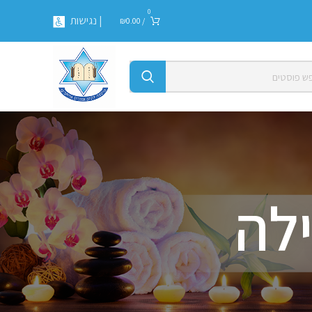
0
| נגישות
₪
0.00
/
לה