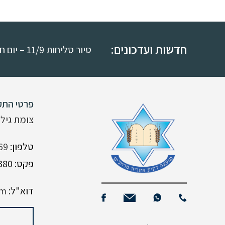
חדשות ועדכונים:
סיור סליחות 11/9 – יום חמישי י"ח באלול
פרטי התק
צומת גילת
טלפון:
69
פקס: 08-9926380
דוא"ל:
om