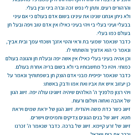
והרהורים רעים. ותתן לי נפש זכה וברה ביני ובין בעלי.
ולא ניתן אנחנו שנינו את עינינו בשום אדם בעולם כי אם עיני
בבעלי ועיני בעלי בי ויהי בעיני כאילו אין אדם טוב ויפה ובעל חן
בעולם כמו בעלי.
כדבר שנאמר שמעי בת וראי והטי אזנך ושכחי עמך ובית אביך,
ונאמר כי הוא אדוניך והשתחוי לו.
וכן אהיה בעיני בעלי כאילו אין אשה יפה ובעלת חן והגונה בעולם
כמותי. ויהיו כל מחשבותיו בי ולא בשום בריה אחרת בעולם.
כדבר שנאמר יפיפית מבני אדם הוצק חן בשפתותיך ונאמר על
כן יעזוב איש את אביו ואת אמו ודבק באשתו:
ויהי רצון מלפניך ה' האלהים שיהיה זיווגינו עולה יפה. זיווג הגון
של אהבה ואחוה ושלום ורעות.
זיווג כשר כדת משה ויהודית. זיווג הגון של יראת שמים ויראת
חטא. זיווג של בנים הגונים צדיקים ותמימים וישרים.
זיווג של זרע קיימא. זיווג של ברכה. כדבר שנאמר ה' זכרנו
יברך את בית ישראל.