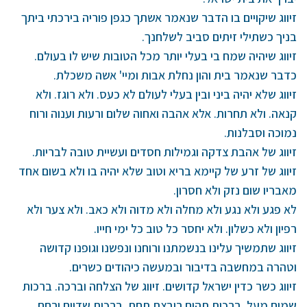
זיווג שיקויים בו הדבר שנאמר אשתך כגפן פוריה בירכתי ביתך
בניך כשתילי זיתים סביב לשלחנך.
זיווג שיהיה שמח בי בעלי יותר מכל הטובות שיש לו בעולם.
כדבר שנאמר בית והון נחלת אבות ומיי' אשה משכלת.
זיווג שלא יהיה ביני ובין בעלי לעולם לא כעס. ולא רוגז. ולא
קנאה. ולא תחרות. אלא אהבה ואחוה שלום ורעות וענוה ורוח
נמוכה וסבלנות.
זיווג של אהבת צדקה וגמילות חסדים ועשיית טובה לבריות.
זיווג של זרע של קיימא בריא וטוב שלא יהיה בו ולא בשום אחד
מאבריו שום נזק ולא חסרון.
לא פגע ולא נגע ולא מחלה ולא מדוה ולא כאב. ולא צער ולא
רפיון ולא כשלון. ולא יחסר כל טוב כל ימי חייו.
זיווג שתמשיך עלינו בנשמתנו ורוחנו ונפשנו וגופנו קדושה
וטהרה במחשבה בדיבור ובמעשה כיהודים כשרים.
זיווג כשר כדין ישראל קדושים. זיווג של הצלחה וברכה. ברכות
שמים מעל. ברכות תהום רובצת תחת. ברכות שדיים ורחם.