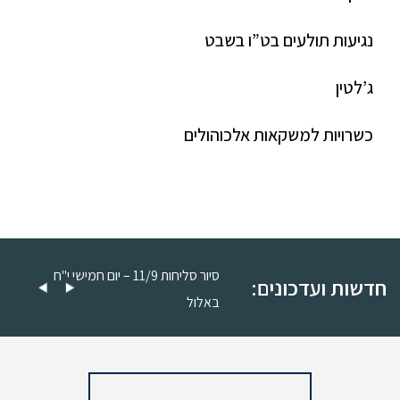
נגיעות תולעים בט”ו בשבט
ג’לטין
כשרויות למשקאות אלכוהולים
סיור סליחות 11/9 – יום חמישי כ"ה
סיור סליחות 11/9 – יום חמישי י"ח
חדשות ועדכונים:
באלול