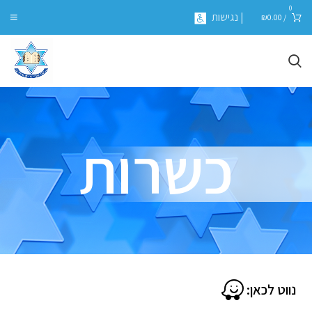
0
| נגישות
₪
0.00
/
כשרות
נווט לכאן: