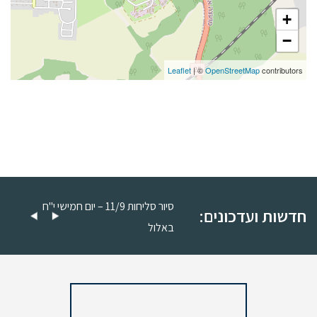
+
−
Leaflet
| ©
OpenStreetMap
contributors
סיור סליחות 11/9 – יום חמישי כ"ה
סיור סליחות 11/9 – יום חמישי י"ח
חדשות ועדכונים:
באלול