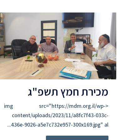
מכירת חמץ תשפ"ג
<img src="https://mdm.org.il/wp-
content/uploads/2023/11/a8fc7f43-033c-
436e-9026-a5e7c732e957-300x169.jpg" al...