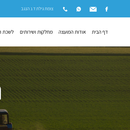
צומת גילת ד.נ הנגב
דף הבית
אודות המועצה
מחלקות ושירותים
לשכת ה
ת