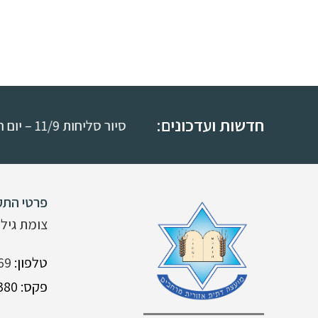
חדשות ועדכונים:
סיור סליחות 11/9 – יום חמישי י"ח באלול
פרטי התק
צומת גילת
טלפון:
69
פקס: 08-9926380