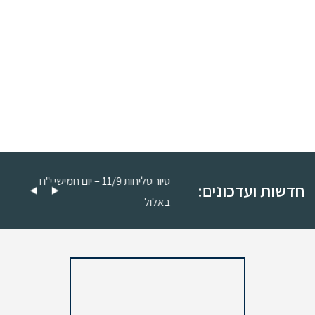
סיור סליחות 11/9 – יום חמישי כ"ה
סיור סליחות 11/9 – יום חמישי י"ח
חדשות ועדכונים:
באלול